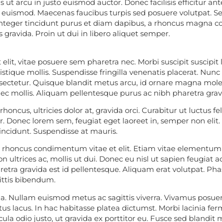
t arcu in justo euismod auctor. Donec facilisis efficitur ante
euismod. Maecenas faucibus turpis sed posuere volutpat. Se
nteger tincidunt purus et diam dapibus, a rhoncus magna co
 gravida. Proin ut dui in libero aliquet semper.
lit, vitae posuere sem pharetra nec. Morbi suscipit suscipit 
stique mollis. Suspendisse fringilla venenatis placerat. Nunc
ctetur. Quisque blandit metus arcu, id ornare magna moles
ec mollis. Aliquam pellentesque purus ac nibh pharetra grav
honcus, ultricies dolor at, gravida orci. Curabitur ut luctus fel
r. Donec lorem sem, feugiat eget laoreet in, semper non elit
tincidunt. Suspendisse at mauris.
eo rhoncus condimentum vitae et elit. Etiam vitae elementu
n ultrices ac, mollis ut dui. Donec eu nisl ut sapien feugiat
aretra gravida est id pellentesque. Aliquam erat volutpat. Pha
ittis bibendum.
. Nullam euismod metus ac sagittis viverra. Vivamus posuere
tus lacus. In hac habitasse platea dictumst. Morbi lacinia 
ula odio justo, ut gravida ex porttitor eu. Fusce sed blandit