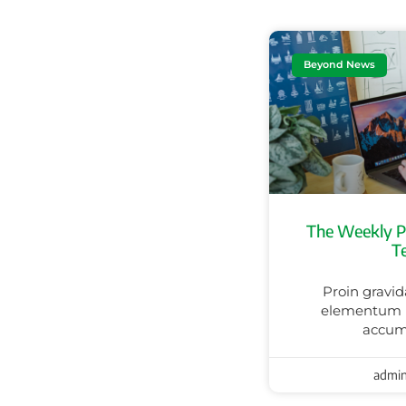
Beyond News
The Weekly P
T
Proin gravid
elementum l
accum
admi