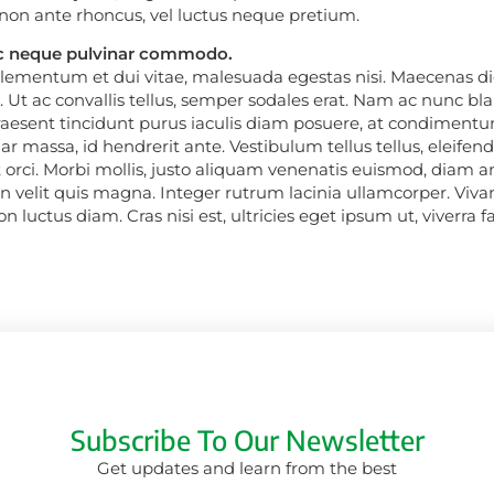
t non ante rhoncus, vel luctus neque pretium.
c neque pulvinar commodo.
 elementum et dui vitae, malesuada egestas nisi. Maecenas 
m. Ut ac convallis tellus, semper sodales erat. Nam ac nunc bl
Praesent tincidunt purus iaculis diam posuere, at condiment
r massa, id hendrerit ante. Vestibulum tellus tellus, eleifen
 orci. Morbi mollis, justo aliquam venenatis euismod, diam ant
 velit quis magna. Integer rutrum lacinia ullamcorper. Viv
uctus diam. Cras nisi est, ultricies eget ipsum ut, viverra faci
Subscribe To Our Newsletter
Get updates and learn from the best