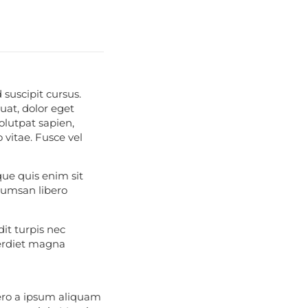
 suscipit cursus.
uat, dolor eget
volutpat sapien,
 vitae. Fusce vel
ue quis enim sit
cumsan libero
it turpis nec
perdiet magna
bero a ipsum aliquam