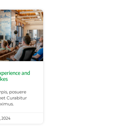
xperience and
akes
rpis, posuere
et Curabitur
ximus.
6, 2024