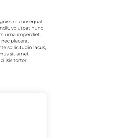
dignissim consequat
andit, volutpat nunc
um urna imperdiet.
d nec placerat
e sollicitudin lacus,
amus sit amet
lisis tortor.