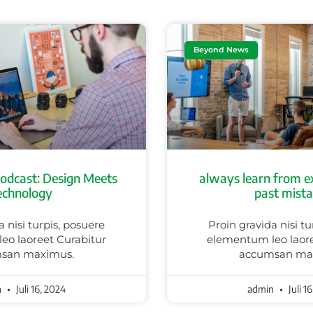
Beyond News
odcast: Design Meets
always learn from e
echnology
past mist
a nisi turpis, posuere
Proin gravida nisi tu
eo laoreet Curabitur
elementum leo laore
san maximus.
accumsan ma
n
Juli 16, 2024
admin
Juli 1